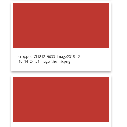
cropped-CI181219033_image2018-12-
19_14_24_51image_thumb.png