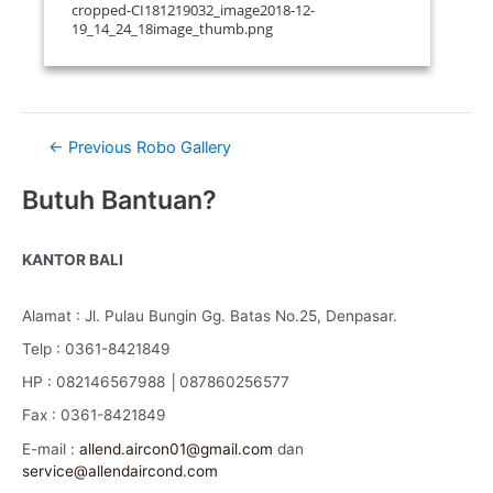
cropped-CI181219032_image2018-12-
19_14_24_18image_thumb.png
Post
←
Previous Robo Gallery
navigation
Butuh Bantuan?
KANTOR BALI
Alamat : Jl. Pulau Bungin Gg. Batas No.25, Denpasar.
Telp : 0361-8421849
HP : 082146567988 │087860256577
Fax : 0361-8421849
E-mail :
allend.aircon01@gmail.com
dan
service@allendaircond.com