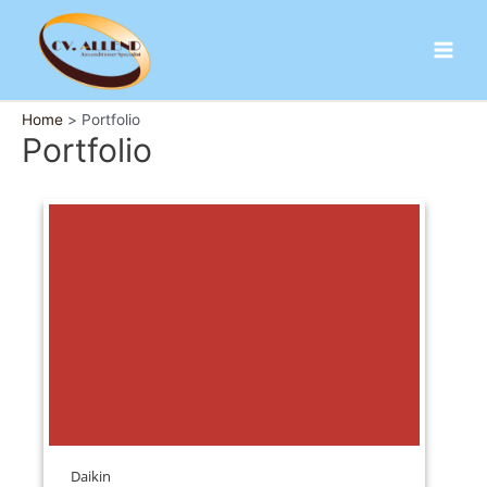
Skip
to
content
Main
Men
Home
Portfolio
Portfolio
Daikin